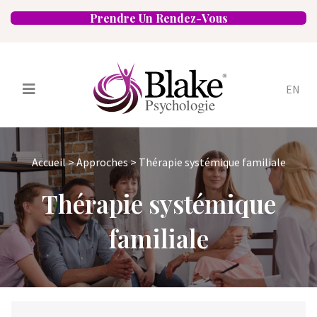
Prendre Un Rendez-Vous
EN
Services
Psychologues
Accueil
>
Approches
>
Thérapie systémique familiale
Spécialités
Approches
Thérapie systémique
Emplacements
FAQ
Blogue
Carrières
Contact
familiale