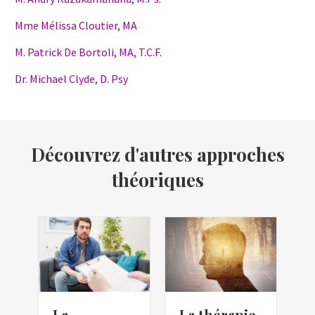
Mme Mélissa Cloutier, MA
M. Patrick De Bortoli, MA, T.C.F.
Dr. Michael Clyde, D. Psy
Découvrez d'autres approches
théoriques
La
T
La thérapie