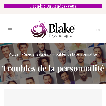
Prendre Un Rendez-Vous
EN
Services
Psychologues
Accueil
>
Spécialisations
>
Troubles de la personnalité
Spécialités
Approches
Troubles de la personnalité
Emplacements
FAQ
Blogue
Carrières
Contact