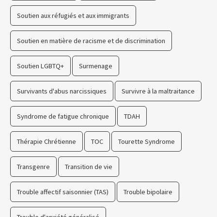
Soutien aux réfugiés et aux immigrants
Soutien en matière de racisme et de discrimination
Soutien LGBTQ+
Surmenage
Survivants d'abus narcissiques
Survivre à la maltraitance
Syndrome de fatigue chronique
TDAH
Thérapie Chrétienne
TOC
Tourette Syndrome
Transgenre
Transition de vie
Trouble affectif saisonnier (TAS)
Trouble bipolaire
Trouble d'anxiété généralisé