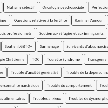
Mutisme sélectif
Oncologie psychosociale
Perfecti
ines
Questions relatives à la fertilité
Ranimer l'amour
ucis professionnels
Soutien aux réfugiés et aux immigrants
Soutien LGBTQ+
Surmenage
Survivants d'abus narcis
pie Chrétienne
TOC
Tourette Syndrome
Transgenre
re
Trouble d'anxiété généralisé
Trouble de la dépersonna
personnalité narcissique
Trouble du comportement
Trou
es alimentaires
Troubles anxieux
Troubles de dysmorph