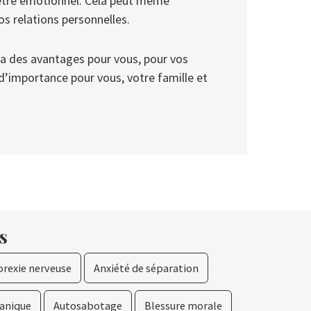
-être émotionnel. Cela peut même
os relations personnelles.
e a des avantages pour vous, pour vos
 d’importance pour vous, votre famille et
s
orexie nerveuse
Anxiété de séparation
panique
Autosabotage
Blessure morale