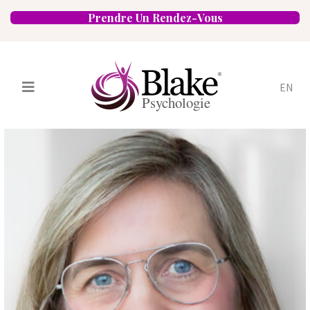
Prendre Un Rendez-Vous
EN
Services
Psychologues
Spécialités
Approches
Emplacements
FAQ
Blogue
Carrières
Contact