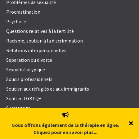
Problèmes de sexualité
Procrastination
Psychose
Questions relatives à la fertilité
Racisme, soutien à la discrimination
Relations interpersonnelles
Séparation ou divorce
Sexualité atypique
Soucis professionnels
Soutien aux réfugiés et aux immigrants
Soutien LGBTQ+
Surmenage
Survivants d’abus narcissiques
Nous offrons également de la thérapie en ligne.
Survivre à la maltraitance
Cliquez pour en savoir plus...
Syndrome de fatigue chronique