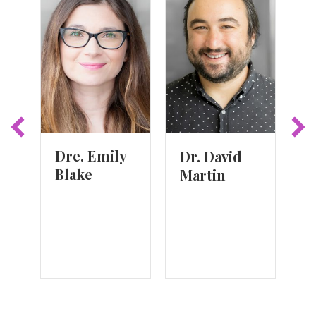
Dre. Emily
Dr. David
C
Blake
Martin
S