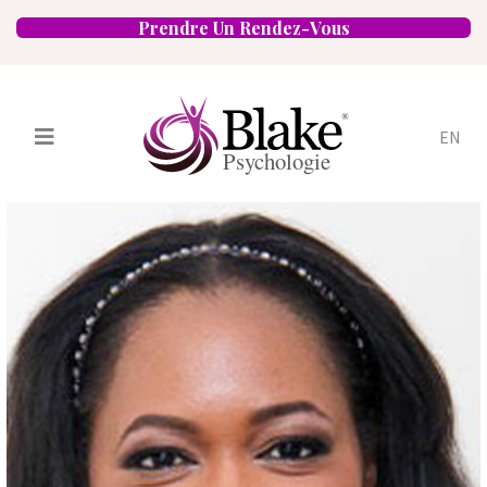
Prendre Un Rendez-Vous
EN
Services
Psychologues
Spécialités
Approches
Emplacements
FAQ
Blogue
Carrières
Contact