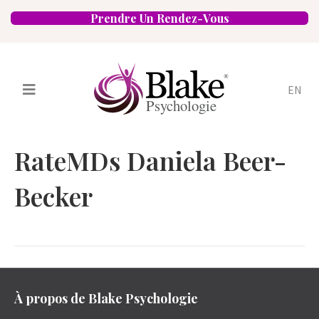
Prendre Un Rendez-Vous
EN
Services
Psychologues
RateMDs Daniela Beer-
Spécialités
Approches
Becker
Emplacements
FAQ
Blogue
Carrières
Contact
À propos de Blake Psychologie