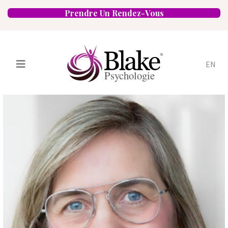
Prendre Un Rendez-Vous
EN
Services
Psychologues
Spécialités
Approches
Emplacements
FAQ
Blogue
Carrières
Contact