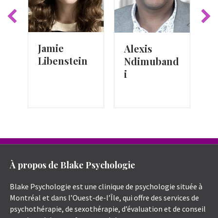
D
Jamie
Alexis
B
Libenstein
Ndimuband
i
À propos de Blake Psychologie
Blake Psychologie est une clinique de psychologie située à
Montréal et dans l’Ouest-de-l’Île, qui offre des services de
psychothérapie, de sexothérapie, d’évaluation et de conseil