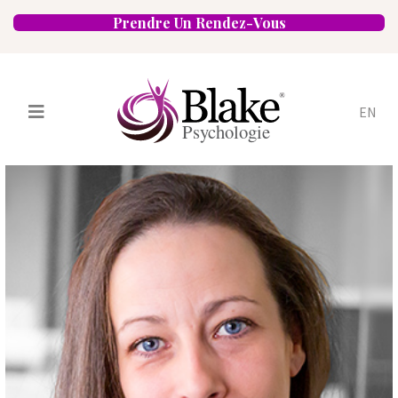
Prendre Un Rendez-Vous
EN
Services
Psychologues
Spécialités
Approches
Emplacements
FAQ
Blogue
Carrières
Contact