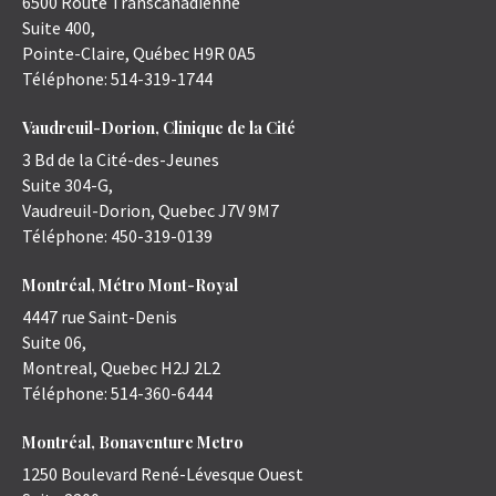
6500 Route Transcanadienne
Suite 400,
Pointe-Claire
,
Québec
H9R 0A5
Téléphone:
514-319-1744
Vaudreuil-Dorion, Clinique de la Cité
3 Bd de la Cité-des-Jeunes
Suite 304-G,
Vaudreuil-Dorion
,
Quebec
J7V 9M7
Téléphone:
450-319-0139
Montréal, Métro Mont-Royal
4447 rue Saint-Denis
Suite 06,
Montreal
,
Quebec
H2J 2L2
Téléphone:
514-360-6444
Montréal, Bonaventure Metro
1250 Boulevard René-Lévesque Ouest