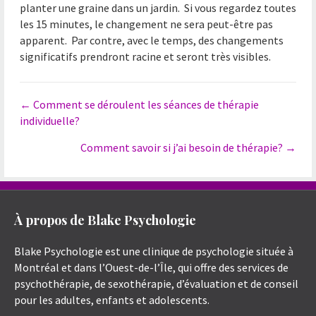
planter une graine dans un jardin. Si vous regardez toutes
les 15 minutes, le changement ne sera peut-être pas
apparent. Par contre, avec le temps, des changements
significatifs prendront racine et seront très visibles.
Posts
← Comment se déroulent les séances de thérapie
individuelle?
navigation
Comment savoir si j’ai besoin de thérapie? →
À propos de Blake Psychologie
Blake Psychologie est une clinique de psychologie située à
Montréal et dans l’Ouest-de-l’Île, qui offre des services de
psychothérapie, de sexothérapie, d’évaluation et de conseil
pour les adultes, enfants et adolescents.