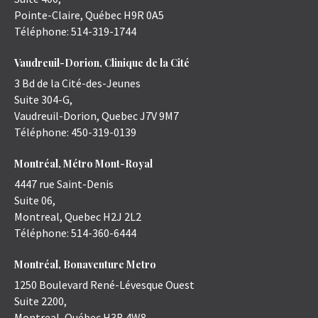
Pointe-Claire
,
Québec
H9R 0A5
Téléphone:
514-319-1744
Vaudreuil-Dorion, Clinique de la Cité
3 Bd de la Cité-des-Jeunes
Suite 304-G,
Vaudreuil-Dorion
,
Quebec
J7V 9M7
Téléphone:
450-319-0139
Montréal, Métro Mont-Royal
4447 rue Saint-Denis
Suite 06,
Montreal
,
Quebec
H2J 2L2
Téléphone:
514-360-6444
Montréal, Bonaventure Metro
1250 Boulevard René-Lévesque Ouest
Suite 2200,
Montreal
,
Québec
H3B 4W8