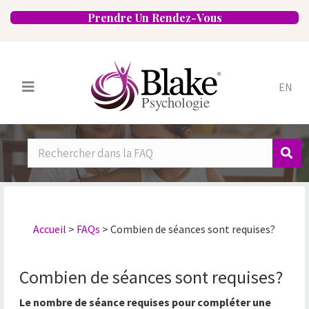
Prendre Un Rendez-Vous
EN
Services
Psychologues
Spécialités
Approches
Emplacements
FAQ
Blogue
Carrières
Contact
Accueil
>
FAQs
>
Combien de séances sont requises?
Combien de séances sont requises?
Le nombre de séance requises pour compléter une