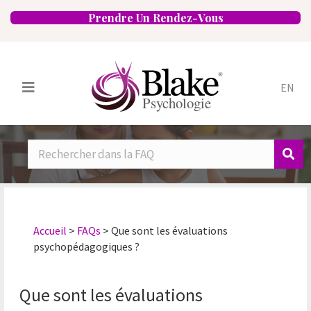
Prendre Un Rendez-Vous
EN
Services
Psychologues
Spécialités
Approches
Emplacements
FAQ
Blogue
Carrières
Contact
Accueil
>
FAQs
>
Que sont les évaluations
psychopédagogiques ?
Que sont les évaluations