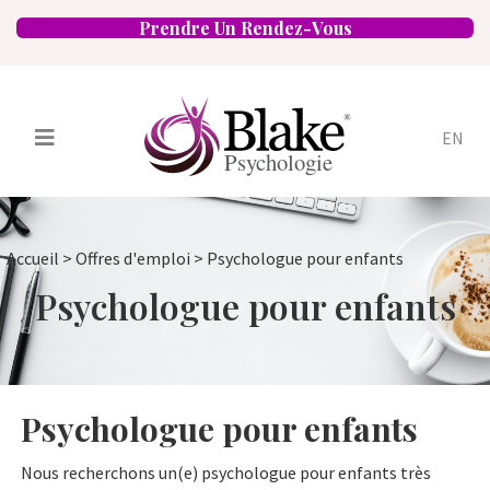
Prendre Un Rendez-Vous
EN
Services
Psychologues
Accueil
>
Offres d'emploi
>
Psychologue pour enfants
Spécialités
Approches
Psychologue pour enfants
Emplacements
FAQ
Blogue
Carrières
Contact
Psychologue pour enfants
Nous recherchons un(e) psychologue pour enfants très