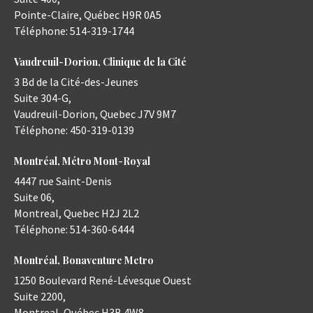
Pointe-Claire
,
Québec
H9R 0A5
Téléphone:
514-319-1744
Vaudreuil-Dorion, Clinique de la Cité
3 Bd de la Cité-des-Jeunes
Suite 304-G,
Vaudreuil-Dorion
,
Quebec
J7V 9M7
Téléphone:
450-319-0139
Montréal, Métro Mont-Royal
4447 rue Saint-Denis
Suite 06,
Montreal
,
Quebec
H2J 2L2
Téléphone:
514-360-6444
Montréal, Bonaventure Metro
1250 Boulevard René-Lévesque Ouest
Suite 2200,
Montreal
,
Québec
H3B 4W8