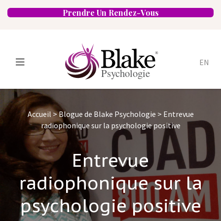
Prendre Un Rendez-Vous
EN
Services
Psychologues
Accueil
>
Blogue de Blake Psychologie
>
Entrevue
Spécialités
Approches
radiophonique sur la psychologie positive
Emplacements
FAQ
Blogue
Entrevue
Carrières
Contact
radiophonique sur la
psychologie positive