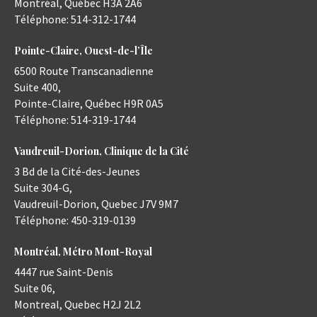
Montréal
,
Québec
H3A 2A6
Téléphone:
514-312-1744
Pointe-Claire, Ouest-de-l’Île
6500 Route Transcanadienne
Suite 400,
Pointe-Claire
,
Québec
H9R 0A5
Téléphone:
514-319-1744
Vaudreuil-Dorion, Clinique de la Cité
3 Bd de la Cité-des-Jeunes
Suite 304-G,
Vaudreuil-Dorion
,
Quebec
J7V 9M7
Téléphone:
450-319-0139
Montréal, Métro Mont-Royal
4447 rue Saint-Denis
Suite 06,
Montreal
,
Quebec
H2J 2L2