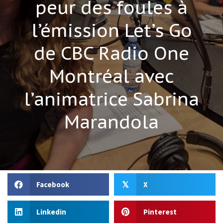
peur des foules à
l’émission Let’s Go
de CBC Radio One
Montréal avec
l’animatrice Sabrina
Marandola
Facebook
X
𝕏
Linkedin
Pinterest