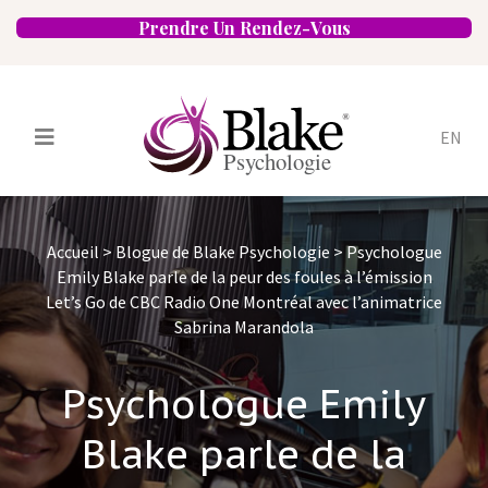
Prendre Un Rendez-Vous
EN
Services
Psychologues
Accueil
>
Blogue de Blake Psychologie
>
Psychologue
Spécialités
Approches
Emily Blake parle de la peur des foules à l’émission
Let’s Go de CBC Radio One Montréal avec l’animatrice
Emplacements
FAQ
Blogue
Sabrina Marandola
Carrières
Contact
Psychologue Emily
Blake parle de la