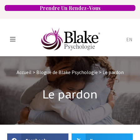
Prendre Un Rendez-Vous
EN
Services
Psychologues
Accueil
>
Blogue de Blake Psychologie
>
Le pardon
Spécialités
Approches
Emplacements
FAQ
Blogue
Le pardon
Carrières
Contact