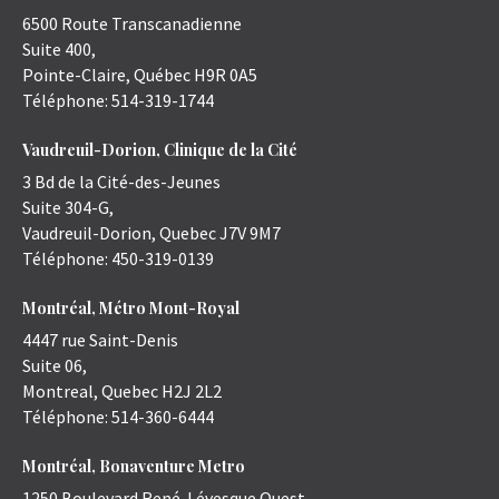
6500 Route Transcanadienne
Suite 400,
Pointe-Claire
,
Québec
H9R 0A5
Téléphone:
514-319-1744
Vaudreuil-Dorion, Clinique de la Cité
3 Bd de la Cité-des-Jeunes
Suite 304-G,
Vaudreuil-Dorion
,
Quebec
J7V 9M7
Téléphone:
450-319-0139
Montréal, Métro Mont-Royal
4447 rue Saint-Denis
Suite 06,
Montreal
,
Quebec
H2J 2L2
Téléphone:
514-360-6444
Montréal, Bonaventure Metro
1250 Boulevard René-Lévesque Ouest