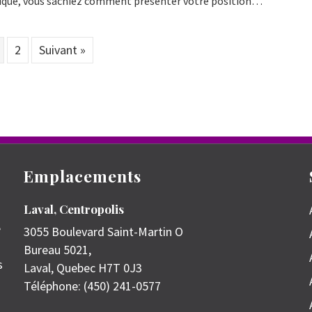
ique, vous sachiez comment présenter votre position…
2
Suivant »
Emplacements
Laval, Centropolis
e
3055 Boulevard Saint-Martin O
Bureau 5021,
s
Laval
,
Quebec
H7T 0J3
Téléphone:
(450) 241-0577