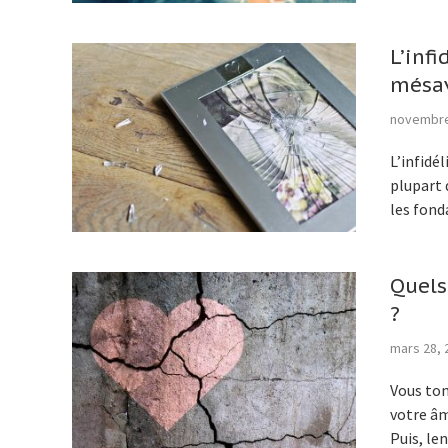
L’inf
mésav
novembre
L’infidé
plupart 
les fond
Quels
?
mars 28, 
Vous tom
votre âm
Puis, le