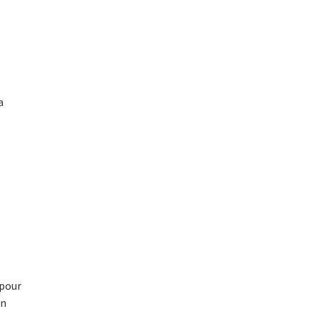
a
 pour
on