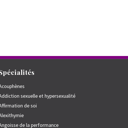
Spécialités
Acouphènes
Addiction sexuelle et hypersexualité
Affirmation de soi
Alexithymie
Angoisse de la performance