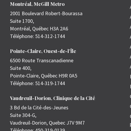
Montréal, McGill Metro
2001 Boulevard Robert-Bourassa
Suite 1700,
Montréal
,
Québec
H3A 2A6
Téléphone:
514-312-1744
Pointe-Claire, Ouest-de-l’Île
6500 Route Transcanadienne
Suite 400,
Pointe-Claire
,
Québec
H9R 0A5
Téléphone:
514-319-1744
Vaudreuil-Dorion, Clinique de la Cité
3 Bd de la Cité-des-Jeunes
Suite 304-G,
Vaudreuil-Dorion
,
Quebec
J7V 9M7
Téléphone:
450-319-0139