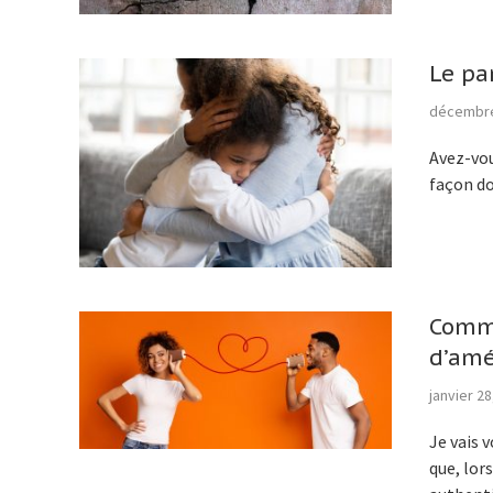
Le pa
décembre
Avez-vou
façon do
Comme
d’amé
janvier 28
Je vais 
que, lor