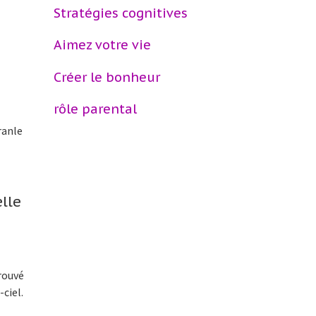
Stratégies cognitives
Aimez votre vie
Créer le bonheur
Questions et réponses sur le
rôle parental
a
ranle
lle
rouvé
ciel.