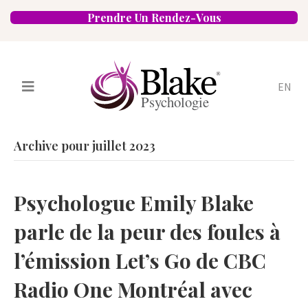
Prendre Un Rendez-Vous
EN
Services
Psychologues
Archive pour juillet 2023
Spécialités
Approches
Emplacements
FAQ
Blogue
Psychologue Emily Blake
Carrières
Contact
parle de la peur des foules à
l’émission Let’s Go de CBC
Radio One Montréal avec